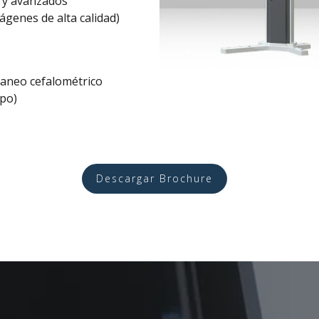
s y avanzados
ágenes de alta calidad)
caneo cefalométrico
rpo)
Descargar Brochure