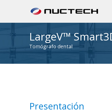
LargeV™ Smart3
Tomógrafo dental
Presentación