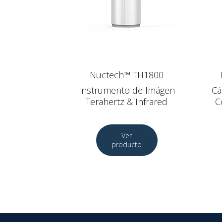
Nuctech™ TH1800
Instrumento de Imágen
Cá
Terahertz & Infrared
C