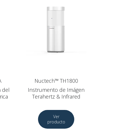
A
Nuctech™ TH1800
n del
Instrumento de Imágen
rica
Terahertz & Infrared